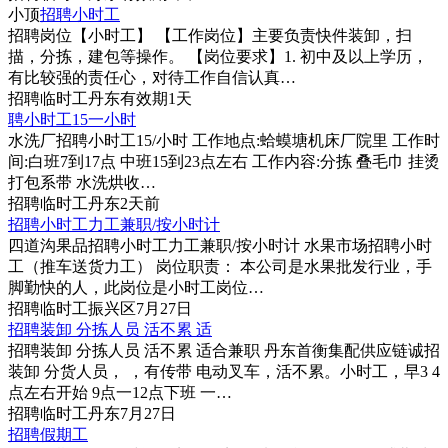
小顶
招聘小时工
招聘岗位【小时工】 【工作岗位】主要负责快件装卸，扫
描，分拣，建包等操作。 【岗位要求】1. 初中及以上学历，
有比较强的责任心，对待工作自信认真…
招聘
临时工
丹东
有效期1天
聘小时工15一小时
水洗厂招聘小时工15/小时 工作地点:蛤蟆塘机床厂院里 工作时
间:白班7到17点 中班15到23点左右 工作内容:分拣 叠毛巾 挂烫
打包系带 水洗烘收…
招聘
临时工
丹东
2天前
招聘小时工力工兼职/按小时计
四道沟果品招聘小时工力工兼职/按小时计 水果市场招聘小时
工（推车送货力工） 岗位职责： 本公司是水果批发行业，手
脚勤快的人，此岗位是小时工岗位…
招聘
临时工
振兴区
7月27日
招聘装卸 分拣人员 活不累 适
招聘装卸 分拣人员 活不累 适合兼职 丹东首衡集配供应链诚招
装卸 分货人员， ，有传带 电动叉车，活不累。小时工，早3 4
点左右开始 9点一12点下班 一…
招聘
临时工
丹东
7月27日
招聘假期工