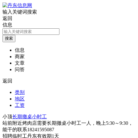
输入关键词搜索
返回
信息
信息
商家
文章
问答
返回
类别
地区
工资
小顶
长期撤桌小时工
站前附近烤肉店需要长期撤桌小时工一人，晚上5:30～9:30，
能干的联系18241595087
招聘
临时工
丹东
有效期1天