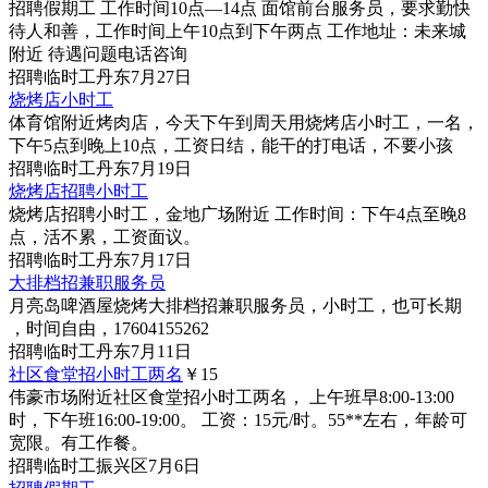
招聘假期工 工作时间10点—14点 面馆前台服务员，要求勤快
待人和善，工作时间上午10点到下午两点 工作地址：未来城
附近 待遇问题电话咨询
招聘
临时工
丹东
7月27日
烧烤店小时工
体育馆附近烤肉店，今天下午到周天用烧烤店小时工，一名，
下午5点到晚上10点，工资日结，能干的打电话，不要小孩
招聘
临时工
丹东
7月19日
烧烤店招聘小时工
烧烤店招聘小时工，金地广场附近 工作时间：下午4点至晚8
点，活不累，工资面议。
招聘
临时工
丹东
7月17日
大排档招兼职服务员
月亮岛啤酒屋烧烤大排档招兼职服务员，小时工，也可长期
，时间自由，17604155262
招聘
临时工
丹东
7月11日
社区食堂招小时工两名
￥15
伟豪市场附近社区食堂招小时工两名， 上午班早8:00-13:00
时，下午班16:00-19:00。 工资：15元/时。55**左右，年龄可
宽限。有工作餐。
招聘
临时工
振兴区
7月6日