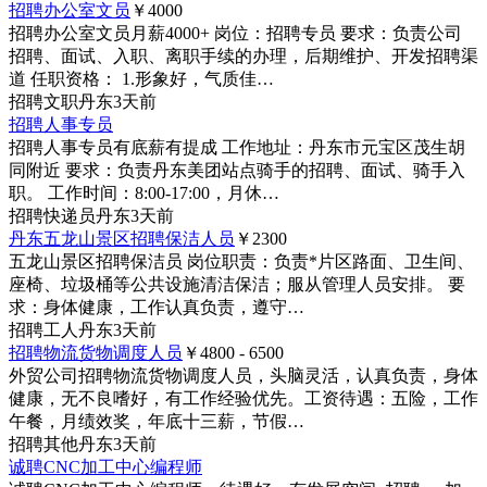
招聘办公室文员
￥4000
招聘办公室文员月薪4000+ 岗位：招聘专员 要求：负责公司
招聘、面试、入职、离职手续的办理，后期维护、开发招聘渠
道 任职资格： 1.形象好，气质佳…
招聘
文职
丹东
3天前
招聘人事专员
招聘人事专员有底薪有提成 工作地址：丹东市元宝区茂生胡
同附近 要求：负责丹东美团站点骑手的招聘、面试、骑手入
职。 工作时间：8:00-17:00，月休…
招聘
快递员
丹东
3天前
丹东五龙山景区招聘保洁人员
￥2300
五龙山景区招聘保洁员 岗位职责：负责*片区路面、卫生间、
座椅、垃圾桶等公共设施清洁保洁；服从管理人员安排。 要
求：身体健康，工作认真负责，遵守…
招聘
工人
丹东
3天前
招聘物流货物调度人员
￥4800 - 6500
外贸公司招聘物流货物调度人员，头脑灵活，认真负责，身体
健康，无不良嗜好，有工作经验优先。工资待遇：五险，工作
午餐，月绩效奖，年底十三薪，节假…
招聘
其他
丹东
3天前
诚聘CNC加工中心编程师