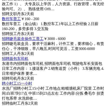
政工作 1）、 大专及以上学历，人力资源、行政管理，有无经
验均可。 2）、 熟练使用 Offi…
招聘
文职
丹东
2天前
数控车普工
￥160 - 200
数控车普工（金山镇） 1.数控车工1年以上工作经验 2.日薪
160-200，多劳多得 3.交五险
招聘
技工
丹东
2天前
招聘睫毛装盒操作工普工
￥3000 - 6000
招聘睫毛装盒员，要求干活麻利，计件工资，要求细心，有责
任心，干净细致，早八晚五,时间可灵活，工资3000-6000
招聘
工人
丹东
2天前
招聘面包车司机
东港市内招聘面包车司机 招聘面包车司机 驾驶电车长安面包
日常工作内容： 1.接送客户 2.销售送货（小件） 3.车辆充电 4.
日常维护保养 要求…
招聘
司机
丹东
2天前
聘小时工15一小时
水洗厂招聘小时工15/小时 工作地点:蛤蟆塘机床厂院里 工作时
间:白班7到17点 中班15到23点左右 工作内容:分拣 叠毛巾 挂烫
打包系带 水洗烘收…
招聘
临时工
丹东
2天前