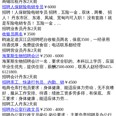
商铺
出租
丹东
2天前
招聘人保财险电销专员
￥6000
招聘！人保财险电销专员 招聘，五险一金，双休，两餐。 招
人！ 丹东市区、东港、凤城、宽甸均可入职！ 没有套路！就
是车险电销专员！ 五险一金，…
招聘
业务员
丹东
2天前
收银员两名
￥3500
鸥迪足道滨江店招聘吧台收银员两名，保底3500，一经录用
待遇优厚，免费提供食宿；电话联系都经理
招聘
营业员
丹东
2天前
海莱斯生物招聘会计
￥2500 - 6000
海莱斯生物招聘会计一名，要求全职的。本科以上学历，应届
毕业生优先，提供住宿，薪酬2500-6000，联系人赵经理0415-
6121869.
招聘
会计
丹东
2天前
招聘库工、快递打包员、内勤、销
￥4500
电商仓库打包员要求：身体健康、能适应体力劳动，无不良嗜
好，服从工作安排。待遇：绩效工资多劳多得，有保底。 库
工要求：身体健康，能适应体力劳…
招聘
工人
丹东
2天前
招聘办公室行政文员
￥2500 - 4000
招聘办公室行政文员岗位 岗位要求： 主要负责招聘及办公行