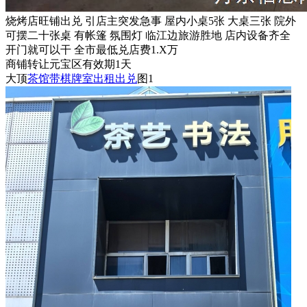
烧烤店旺铺出兑 引店主突发急事 屋内小桌5张 大桌三张 院外
可摆二十张桌 有帐篷 氛围灯 临江边旅游胜地 店内设备齐全
开门就可以干 全市最低兑店费1.X万
商铺
转让
元宝区
有效期1天
大顶
茶馆带棋牌室出租出兑
图1