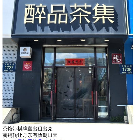
茶馆带棋牌室出租出兑
商铺
转让
丹东
有效期11天