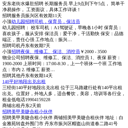
安东老街水爆肚招聘 长期服务员 早上9点到下午5点， 简单干
净易操作， 工资面议，具体工作详谈！
招聘
服务员
振兴区
有效期11天
小顶
幼儿园招聘司机，保育员，保洁员
幼儿园招聘： 校车司机：A1驾驶证，早晚各1小时 保育员：
喜欢孩子，服从安排 保洁员：爱干净，干活勤快 保安：品德
端正，责任心强 工作地点：振兴…
招聘
司机
丹东
有效期7天
小顶
招聘夜保、维修工、保洁、消控员
￥2000 - 3500
物业公司招聘夜保、维修工、保洁、消控员 1、夜保 薪资：
1900-2000 上班时间：17:00-8:30，上一个班休一个班 工作地
点：市内 2. 维修工 薪资…
招聘
其他
丹东
有效期14天
140平好地段出兑出租
三经街140平好地段出兑出租 位于三马路建行处有140平出租
出兑。位置好，外地人多，适合餐饮，美容，培训等各行业，
租金低电话19904159228
商铺
出租
丹东
2天前
招聘美甲美睫合租小伙伴
招聘美甲美睫合租小伙伴 商铺招美甲美睫合租伙伴 地址：白
金雅苑转盘外围门市 丹东市振兴区帽盔山街道春二路41号