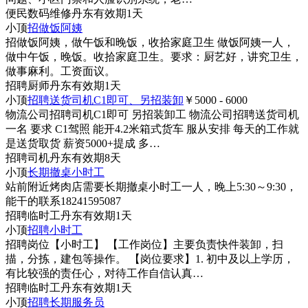
便民
数码维修
丹东
有效期1天
小顶
招做饭阿姨
招做饭阿姨，做午饭和晚饭，收拾家庭卫生 做饭阿姨一人，
做中午饭，晚饭。收拾家庭卫生。要求：厨艺好，讲究卫生，
做事麻利。工资面议。
招聘
厨师
丹东
有效期1天
小顶
招聘送货司机C1即可、另招装卸
￥5000 - 6000
物流公司招聘司机C1即可 另招装卸工 物流公司招聘送货司机
一名 要求 C1驾照 能开4.2米箱式货车 服从安排 每天的工作就
是送货取货 薪资5000+提成 多…
招聘
司机
丹东
有效期8天
小顶
长期撤桌小时工
站前附近烤肉店需要长期撤桌小时工一人，晚上5:30～9:30，
能干的联系18241595087
招聘
临时工
丹东
有效期1天
小顶
招聘小时工
招聘岗位【小时工】 【工作岗位】主要负责快件装卸，扫
描，分拣，建包等操作。 【岗位要求】1. 初中及以上学历，
有比较强的责任心，对待工作自信认真…
招聘
临时工
丹东
有效期1天
小顶
招聘长期服务员