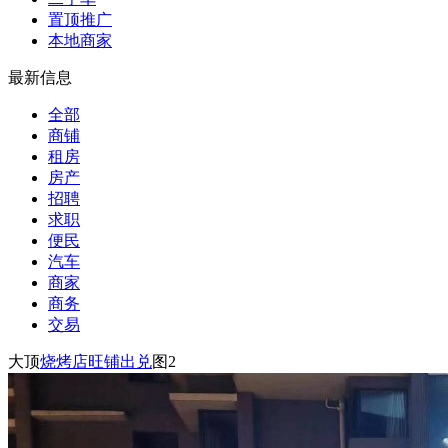
置顶推广
本地商家
最新信息
全部
商铺
租房
房产
招聘
求职
便民
汽车
商家
商务
交易
大顶
烧烤店旺铺出兑
图2