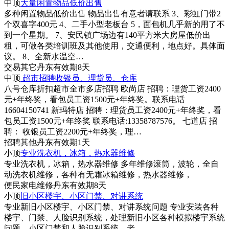
中顶
大量闲置物品低价出售
多种闲置物品低价出售 物品出售有意者请联系 3、彩虹门带2
个双喜字400元 4、二手小型老板台 5，面包机几乎新的用了不
到一个星期。 7、安民镇广场边有140平方米大房屋低价出
租，可做各类培训班及其他使用，交通便利，地点好。具体面
议。 8、全新水温空…
交易
其它
丹东
有效期8天
中顶
超市招聘收银员、理货员、仓库
八号仓库折扣超市全市多店招聘 欧尚店 招聘：理货工资2400
元+年终奖，看包员工资1500元+年终奖。联系电话
16604150741 新玛特店 招聘：理货员工资2400元+年终奖，看
包员工资1500元+年终奖 联系电话:13358787576。 七道店 招
聘： 收银员工资2200元+年终奖，理…
招聘
其他
丹东
有效期1天
小顶
专业洗衣机，冰箱，热水器维修
专业洗衣机，冰箱，热水器维修 多年维修滚筒，波轮，全自
动洗衣机维修，各种有无霜冰箱维修，热水器维修，
便民
家电维修
丹东
有效期8天
小顶
旧小区楼宇、小区门禁、对讲系统
专业新旧小区楼宇、小区门禁、对讲系统问题 专业安装各种
楼宇、门禁、人脸识别系统，处理新旧小区各种模拟楼宇系统
问题、小区门禁和人脸识别系统，老…