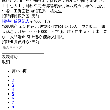
诚聘CNC加工中心编程师，待遇好，有发展空间 -招聘cnc加
工中心大工，能独立完成编程与操机 早八晚五，单休，提供
午餐，工资面议 电话联系：杨先生 …
招聘
师傅
振兴区
3天前
招聘租赁经纪人
￥4000 - 1
万
锦枫地产 团队扩充。现招聘租赁经纪人10人。早九晚五，四
天休息，月薪4000～10000上不封顶。时间自由 定期团建。要
求：人品端正 有上进心 能融入团队。…
招聘
业务员
丹东
5天前
发表评论
取消
第1/28页
1
2
3
4
5
6
7
8