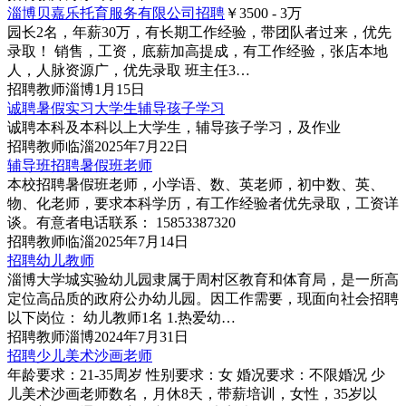
淄博贝嘉乐托育服务有限公司招聘
￥3500 - 3
万
园长2名，年薪30万，有长期工作经验，带团队者过来，优先
录取！ 销售，工资，底薪加高提成，有工作经验，张店本地
人，人脉资源广，优先录取 班主任3…
招聘
教师
淄博
1月15日
诚聘暑假实习大学生辅导孩子学习
诚聘本科及本科以上大学生，辅导孩子学习，及作业
招聘
教师
临淄
2025年7月22日
辅导班招聘暑假班老师
本校招聘暑假班老师，小学语、数、英老师，初中数、英、
物、化老师，要求本科学历，有工作经验者优先录取，工资详
谈。有意者电话联系： 15853387320
招聘
教师
临淄
2025年7月14日
招聘幼儿教师
淄博大学城实验幼儿园隶属于周村区教育和体育局，是一所高
定位高品质的政府公办幼儿园。因工作需要，现面向社会招聘
以下岗位： 幼儿教师1名 1.热爱幼…
招聘
教师
淄博
2024年7月31日
招聘少儿美术沙画老师
年龄要求：21-35周岁 性别要求：女 婚况要求：不限婚况 少
儿美术沙画老师数名，月休8天，带薪培训，女性，35岁以